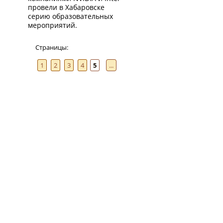
провели в Хабаровске
серию образовательных
мероприятий.
Страницы:
1
2
3
4
5
...